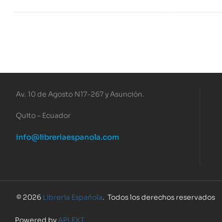
Av. 10 de Agosto N17-267 y Asunción.
Quito – Ecuador
info@libreriaespanola.com
© 2026
Librería Española
. Todos los derechos reservados
Powered by
APLEXT