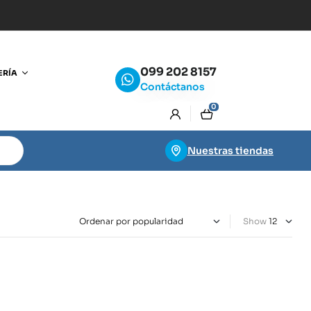
099 202 8157
ERÍA
Contáctanos
0
Nuestras tiendas
Show