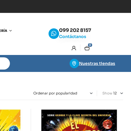
099 202 8157
ERÍA
Contáctanos
0
Nuestras tiendas
Show