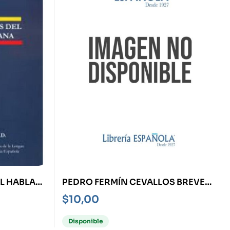
L HABLA
PEDRO FERMÍN CEVALLOS BREVE
CATÁLOGO DE ERRORES EN ORDEN
$
10,00
A LA LENGUA Y AL LENGUAJE
CASTELLANO
Disponible