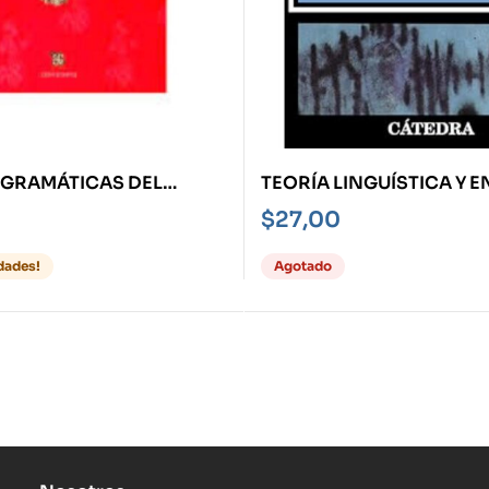
 GRAMÁTICAS DEL
TEORÍA LINGUÍSTICA Y 
NDO, LAS
DE LA LENGUA -LINGUÍS
$
27,00
PROFESORES-
dades!
Agotado