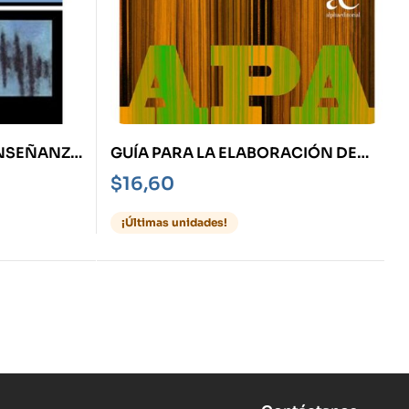
ENSEÑANZA
GUÍA PARA LA ELABORACIÓN DE
TICA PARA
TEXTOS ACADÉMICOS SEGÚN LA
$
16,60
NORMA APA
¡Últimas unidades!