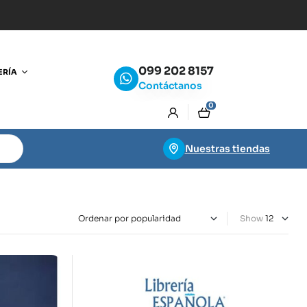
099 202 8157
ERÍA
Contáctanos
0
Nuestras tiendas
Show