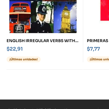
ENGLISH IRREGULAR VERBS WITH
PRIMERAS
EXERCISES -LOS VERBOS
NUEVO MU
$
22,91
$
7,77
IRREGULARES INGLESES Y SUS
EJERCICIOS
¡Últimas unidades!
¡Últimas uni